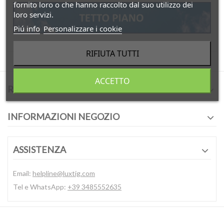
fornito loro o che hanno raccolto dal suo utilizzo dei
loro servizi.
Piú info
Personalizzare i cookie
RIFIUTA TUTTI
ACCETTO
RECENSIONI E INFORMAZIONI
INFORMAZIONI NEGOZIO
ASSISTENZA
Email:
helpline@luxtig.com
Tel e WhatsApp:
+39 3485552635