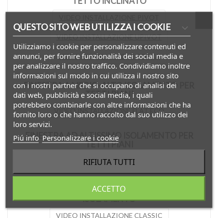
TETTO INCLINATO
VIDEO INSTALLAZIONE PIVOT
QUESTO SITO WEB UTILIZZA I COOKIE
VIDEO INSTALLAZIONE UPIVOT
Utilizziamo i cookie per personalizzare contenuti ed
annunci, per fornire funzionalità dei social media e
VIDEO INSTALLAZIONE PORTA
per analizzare il nostro traffico. Condividiamo inoltre
informazioni sul modo in cui utilizza il nostro sito
con i nostri partner che si occupano di analisi dei
FINESTRA A MEDIO-ALTO ISOLAMENTO PER
TETTI PIANI
dati web, pubblicità e social media, i quali
potrebbero combinarle con altre informazioni che ha
VIDEO INSTALLAZIONE FLAT ECO
fornito loro o che hanno raccolto dal suo utilizzo dei
loro servizi.
FINESTRA AD ALTISSIMO ISOLAMENTO PER
Piú info
Personalizzare i cookie
TETTI PIANI
RIFIUTA TUTTI
VIDEO INSTALLAZIONE FLAT DESIGN
ACCETTO
LUCERNARIO ECONOMICO 45X60 A BASSO
ISOLAMENTO
VIDEO INSTALLAZIONE CLASSIC