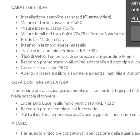
altr
CARATTERISTICHE
util
Installazione semplice standard
(Guarda video)
Piú 
Misure esterno cassa cm 74x80
Misure interno cassa 70x76
Misure ideali del foro finito 72x78 (il foro può variare di qual
Prodotto Made in Italy
Interno in legno di abete massello
Esterno in alluminio verniciato RAL7022
Tipo di vetro
: temperato di sicurezza e antigrandine (4mm)
Raccordo premontato in alluminio adattabile ad ogni tipo di c
Cerniere in acciaio INOX
Apertura laterale a libro a spingere a destra, maniglia ergon
COSA CONTIENE LA SCATOLA
Il lucernario arriva a casa già assemblato: il raccordo (i fogli piatti
Nella scatola si troverà:
Lucernario Luce in alluminio verniciato RAL 7022
Raccordo pre-assemblato sul lucernario
Tutto il materiale necessario all'ancoraggio del lucernario sul t
GUAINA
Per questo articolo è consigliata l'applicazione della guaina a