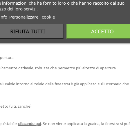
e informazioni che ha fornito loro o che hanno raccolto dal suo
izzo dei loro servizi.
info
Personalizzare i cookie
RIFIUTA TUTTI
ACCETTO
che centimetro e può essere adattato in funzione del lucernario)
opertura
omicamente ottimale, robusta che permette più altezze di apertura
 di alluminio intorno al telaio della finestra) è già applicato sul lucernari
etto (viti, zanche)
cquistabile
cliccando qui
. Se non viene applicata la guaina, la finestra si