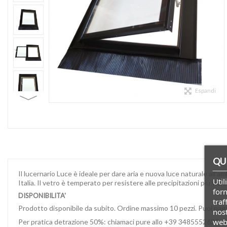
Espandi
QU
Il lucernario Luce è ideale per dare aria e nuova luce naturale all'a
Util
Italia. Il vetro è temperato per resistere alle precipitazioni più vio
forn
DISPONIBILITA'
traf
Prodotto disponibile da subito. Ordine massimo 10 pezzi. Puoi pagar
nost
web,
Per pratica detrazione 50%: chiamaci pure allo
+39 3485552635