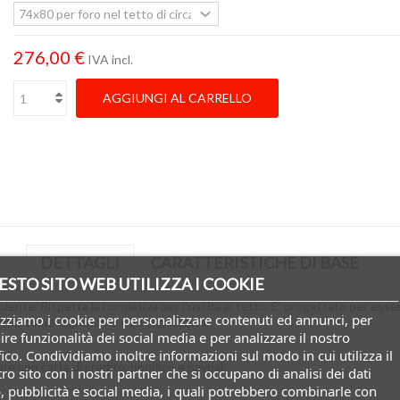
276,00 €
IVA incl.
AGGIUNGI AL CARRELLO
DETTAGLI
CARATTERISTICHE DI BASE
ESTO SITO WEB UTILIZZA I COOKIE
mbiente. Rispetta la normativa per l'uscita al tetto. E' progettato per esse
izziamo i cookie per personalizzare contenuti ed annunci, per
lente, come la grandine e gli acquazzoni.
ire funzionalità dei social media e per analizzare il nostro
fico. Condividiamo inoltre informazioni sul modo in cui utilizza il
e con carta di credito, bonifico e paypal.
ro sito con i nostri partner che si occupano di analisi dei dati
 pubblicità e social media, i quali potrebbero combinarle con