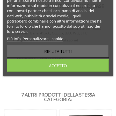
per analizzare il nostro traffico. Condividiamo inoltre
informazioni sul modo in cui utilizza il nostro sito
DETTAGLI
CARATTERISTICHE DI BASE
con i nostri partner che si occupano di analisi dei
dati web, pubblicità e social media, i quali
potrebbero combinarle con altre informazioni che ha
CARATTERISTICHE PRINCIPALI
fornito loro o che hanno raccolto dal suo utilizzo dei
Maniglia in plastica bianca per lucernari Luxtig 45x60
loro servizi.
modelli: Bane, 45x60, Cupola, JEU, JVU, JTU
Piú info
Personalizzare i cookie
(Lucernario e cupola non in dotazione)
Misure riportate in dettaglio nelle foto. Altezza cm 34.
RIFIUTA TUTTI
Diversi gradini di altezza; permette di aprire il
lucernario a 4 diverse altezze.
ACCETTO
Include le vite e il bullone per poterla agganciare al
lucernario o alla cupola.
7 ALTRI PRODOTTI DELLA STESSA
CATEGORIA: