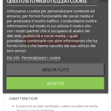
QUESTO SITO WEB UTILIZZA I COOKIE
Tipo di Copertura:
Utilizziamo i cookie per personalizzare contenuti ed
annunci, per fornire funzionalità dei social media e
per analizzare il nostro traffico. Condividiamo inoltre
informazioni sul modo in cui utilizza il nostro sito
129,00 €
IVA incl.
con i nostri partner che si occupano di analisi dei
dati web, pubblicità e social media, i quali
AGGIUNGI AL CARRELLO
potrebbero combinarle con altre informazioni che ha
fornito loro o che hanno raccolto dal suo utilizzo dei
loro servizi.
Piú info
Personalizzare i cookie
DETTAGLI
CARATTERISTICHE DI BASE
RIFIUTA TUTTI
DISPONIBILITA'
Prodotto disponibile da subito. Ordine massimo 10 pezzi.
ACCETTO
Puoi pagare con carta di credito, bonifico e paypal.
Adatto per ogni tetto (legno, cemento, ecc).
CARATTERISTICHE
Esterno in acciaio verniciato, colore a scelta tra testa
di moro o rosso mattone